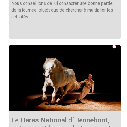
Nous conseillons de lui consacrer une bonne partie
de la journée, plutôt que de chercher à multiplier les
activités.
Le Haras National d’Hennebont,