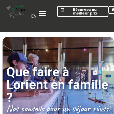
Cookies management panel
Réservez au
meilleur prix
EN
Que faire à
Lorient en famille
?
Nos conseils pour un séjour réussi