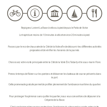
Rejoignez Lorient La Base à vélo ou à pied depuis le Patio de Victor.
Le trajet dure moins de 10 minutes à vélo et environ 20 minutes à pied.
Passez par le rez-de-chaussée de la Cité de la Voile afin de découvrir les différentes activités
proposées et de vérifier les horaires de la journée.
Choisissez votre visite principale entre la Cité de la Voile Éric Tabarly et le sous-marin Flore.
Prenez le temps de flâner sur les pontons et d’observer les bateaux de course présents dans
le port.
Cette promenade gratuite permet de profiter pleinement de l’ambiance maritime du quartier.
Pour prolonger l’expérience sans quitter le quartier, nous vous conseillons de déjeuner à la
Crêperie de la Base.
C’est une bonne adresse pour rester dans l’ambiance du site avant ou après votre visite.